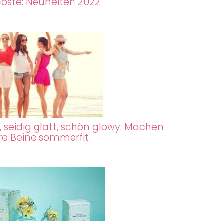
coste: Neuheiten 2022
f, seidig glatt, schön glowy: Machen
hre Beine sommerfit